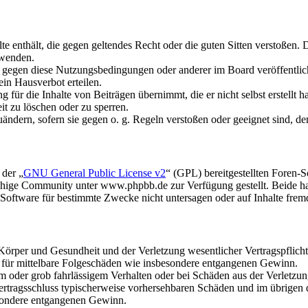
alte enthält, die gegen geltendes Recht oder die guten Sitten verstoßen. 
rwenden.
n gegen diese Nutzungsbedingungen oder anderer im Board veröffentli
in Hausverbot erteilen.
für die Inhalte von Beiträgen übernimmt, die er nicht selbst erstellt 
it zu löschen oder zu sperren.
uändern, sofern sie gegen o. g. Regeln verstoßen oder geeignet sind, 
 der „
GNU General Public License v2
“ (GPL) bereitgestellten Foren
hige Community unter www.phpbb.de zur Verfügung gestellt. Beide hab
oftware für bestimmte Zwecke nicht untersagen oder auf Inhalte frem
rper und Gesundheit und der Verletzung wesentlicher Vertragspflichten
ch für mittelbare Folgeschäden wie insbesondere entgangenen Gewinn.
em oder grob fahrlässigem Verhalten oder bei Schäden aus der Verletz
i Vertragsschluss typischerweise vorhersehbaren Schäden und im übrigen
besondere entgangenen Gewinn.