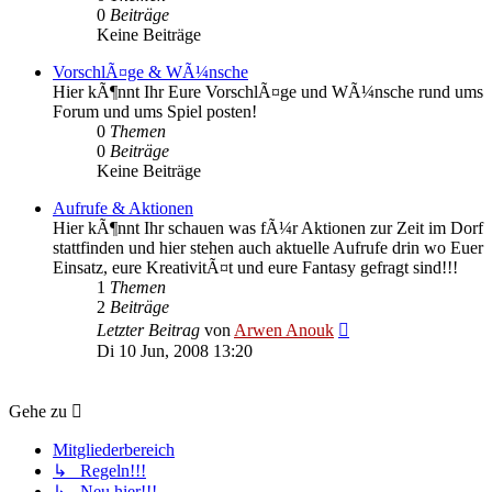
0
Beiträge
Keine Beiträge
VorschlÃ¤ge & WÃ¼nsche
Hier kÃ¶nnt Ihr Eure VorschlÃ¤ge und WÃ¼nsche rund ums
Forum und ums Spiel posten!
0
Themen
0
Beiträge
Keine Beiträge
Aufrufe & Aktionen
Hier kÃ¶nnt Ihr schauen was fÃ¼r Aktionen zur Zeit im Dorf
stattfinden und hier stehen auch aktuelle Aufrufe drin wo Euer
Einsatz, eure KreativitÃ¤t und eure Fantasy gefragt sind!!!
1
Themen
2
Beiträge
Neuester
Letzter Beitrag
von
Arwen Anouk
Beitrag
Di 10 Jun, 2008 13:20
Gehe zu
Mitgliederbereich
↳ Regeln!!!
↳ Neu hier!!!