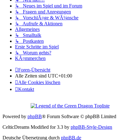
↳ Neues im Spiel und im Forum
↳ Fragen und Anregungen
↳ VorschlÃ¤ge & WÃ¼nsche
↳ Aufrufe & Aktionen
Allgemeines
↳ Smalltalk
↳ Postkasten
Erste Schritte im Spiel
↳ Worum gehts?
KÃ¤mmerchen
Foren-Übersicht
Alle Zeiten sind
UTC+01:00
Alle Cookies löschen
Kontakt
Powered by
phpBB
® Forum Software © phpBB Limited
CelticDreams Modified for 3.3 by
phpBB-Style-Design
Deutsche Übersetzung durch
phpBB.de