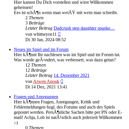
Hier kannst Du Dich vorstellen und wirst Willkommen
geheissen!
Ees ist schÃ¶n wenn man weiÃŸ mit wem man schreibt.
2
Themen
3
Beiträge
Letzter Beitrag
Dadcrush step daughter spanke…
Neuester
von
whitneyoe11
Beitrag
Di 30 Jan, 2024 08:52
Neues im Spiel und im Forum
Hier kÃ¶nnt Ihr nachlesen was im Spiel und im Forum tut.
Was wurde geÃ¤ndert, was verbessert, was dazu getan?
12
Themen
12
Beiträge
Letzter Beitrag
14. Dezember 2021
Neuester
von
Arwen Anouk
Beitrag
Di 14 Dez, 2021 13:41
Fragen und Anregungen
Hier kÃ¶nnen Fragen, Anregungen, Kritik und
Fehlermeldungen bzgl. des Forums und auch des Spiels
gepostet werden. PersÃ¶nliche Sachen bitte per PN oder E-
mail! Achja, Lob ist natÃ¼rlich auch jederzeit Willkommen
:-)
0
Themen