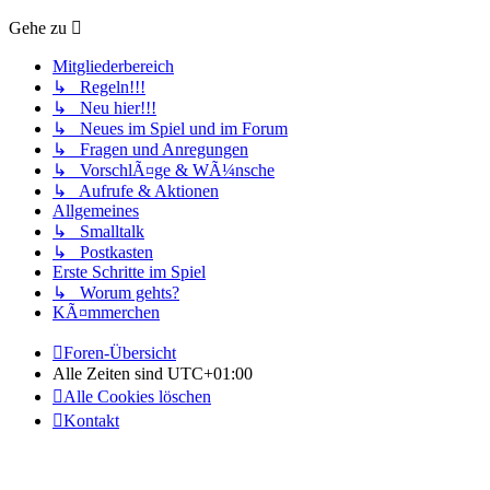
Gehe zu
Mitgliederbereich
↳ Regeln!!!
↳ Neu hier!!!
↳ Neues im Spiel und im Forum
↳ Fragen und Anregungen
↳ VorschlÃ¤ge & WÃ¼nsche
↳ Aufrufe & Aktionen
Allgemeines
↳ Smalltalk
↳ Postkasten
Erste Schritte im Spiel
↳ Worum gehts?
KÃ¤mmerchen
Foren-Übersicht
Alle Zeiten sind
UTC+01:00
Alle Cookies löschen
Kontakt