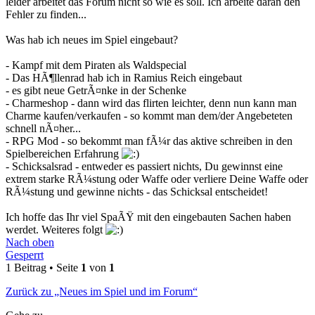
leider arbeitet das Forum nicht so wie es soll. Ich arbeite daran den
Fehler zu finden...
Was hab ich neues im Spiel eingebaut?
- Kampf mit dem Piraten als Waldspecial
- Das HÃ¶llenrad hab ich in Ramius Reich eingebaut
- es gibt neue GetrÃ¤nke in der Schenke
- Charmeshop - dann wird das flirten leichter, denn nun kann man
Charme kaufen/verkaufen - so kommt man dem/der Angebeteten
schnell nÃ¤her...
- RPG Mod - so bekommt man fÃ¼r das aktive schreiben in den
Spielbereichen Erfahrung
- Schicksalsrad - entweder es passiert nichts, Du gewinnst eine
extrem starke RÃ¼stung oder Waffe oder verliere Deine Waffe oder
RÃ¼stung und gewinne nichts - das Schicksal entscheidet!
Ich hoffe das Ihr viel SpaÃŸ mit den eingebauten Sachen haben
werdet. Weiteres folgt
Nach oben
Gesperrt
1 Beitrag • Seite
1
von
1
Zurück zu „Neues im Spiel und im Forum“