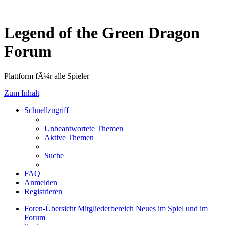
Legend of the Green Dragon
Forum
Plattform fÃ¼r alle Spieler
Zum Inhalt
Schnellzugriff
Unbeantwortete Themen
Aktive Themen
Suche
FAQ
Anmelden
Registrieren
Foren-Übersicht
Mitgliederbereich
Neues im Spiel und im
Forum